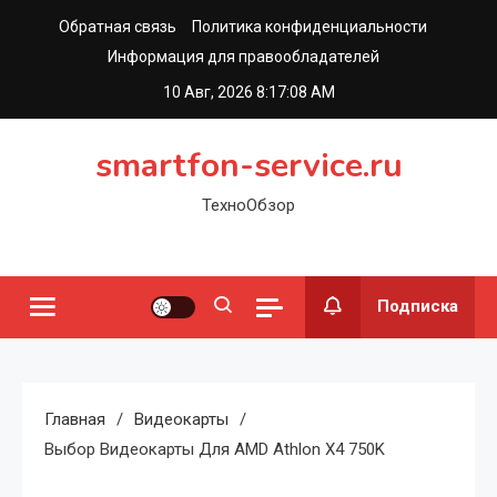
Перейти
Обратная связь
Политика конфиденциальности
к
Информация для правообладателей
содержимому
10 Авг, 2026
8:17:09 AM
smartfon-service.ru
ТехноОбзор
Подписка
Главная
Видеокарты
Выбор Видеокарты Для AMD Athlon X4 750K