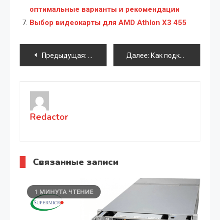
оптимальные варианты и рекомендации
Выбор видеокарты для AMD Athlon X3 455
Навигация
Предыдущая:
Установка сенсорного экрана на ноутбу
Далее:
Как подключить принтер к планшету Android через Wi-Fi
по
записям
Redactor
Связанные записи
1 МИНУТА ЧТЕНИЕ