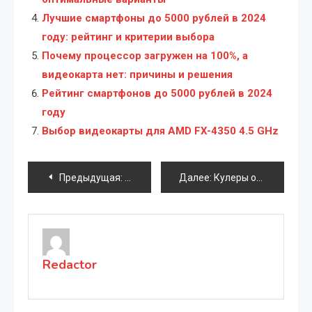
Лучшие смартфоны до 5000 рублей в 2024
году: рейтинг и критерии выбора
Почему процессор загружен на 100%, а
видеокарта нет: причины и решения
Рейтинг смартфонов до 5000 рублей в 2024
году
Выбор видеокарты для AMD FX-4350 4.5 GHz
Навигация
Предыдущая:
Как очистить планшет на Android: полн
Далее:
Кулеры охлаждения для процессоров: Обзор типов, особенностей и выбора
по
записям
Redactor