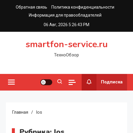
Перейти
Обратная связь
Политика конфиденциальности
к
Информация для правообладателей
содержимому
06 Авг, 2026
5:26:44 PM
smartfon-service.ru
ТехноОбзор
Подписка
Главная
Ios
Рубрика:
Ios