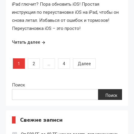
iPad глючит? Пора обновить iOS! Простая
инструкция по переустановке iOS на iPad, чтобы он
снова летал. Избавься от ошибок и тормозов!
Переустановка iOS – это просто!
Читать далее
Пагинация
1
…
2
4
Далее
записей
Поиск
Поиск
Свежие записи