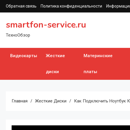
Перейти
Обратная связь
Политика конфиденциальности
Информация
к
содержимому
smartfon-service.ru
ТехноОбзор
Видеокарты
Жесткие
Материнские
диски
платы
Главная
Жесткие Диски
Как Подключить Ноутбук 