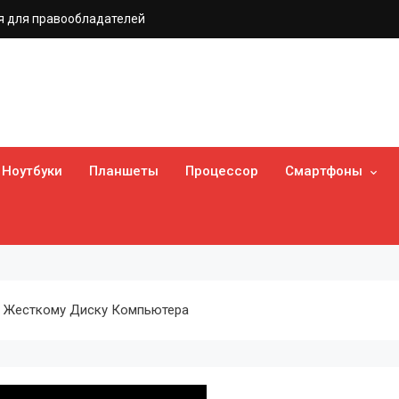
 для правообладателей
Ноутбуки
Планшеты
Процессор
Смартфоны
К Жесткому Диску Компьютера