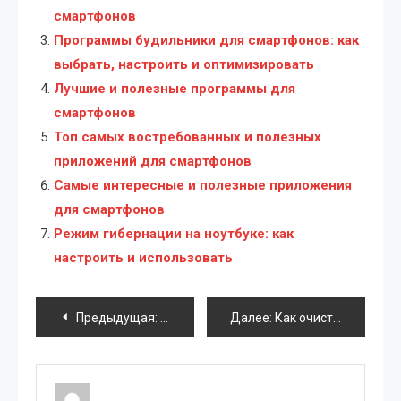
смартфонов
Программы будильники для смартфонов: как
выбрать, настроить и оптимизировать
Лучшие и полезные программы для
смартфонов
Топ самых востребованных и полезных
приложений для смартфонов
Самые интересные и полезные приложения
для смартфонов
Режим гибернации на ноутбуке: как
настроить и использовать
Навигация
Предыдущая:
Как добавлять и управлять закладками 
Далее:
Как очистить планшет от всего лишнего: полное руководство
по
записям