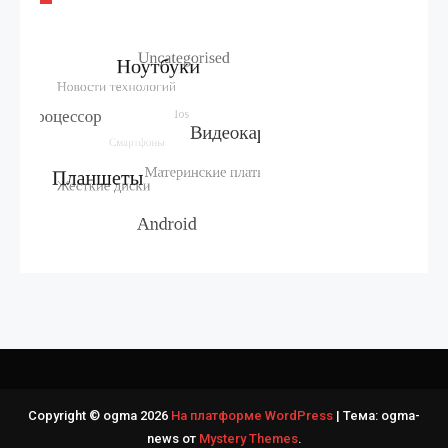
Copyright © ogma 2026
На платформе WordPress
|
Тема: ogma-
news от
Mystery Themes
.