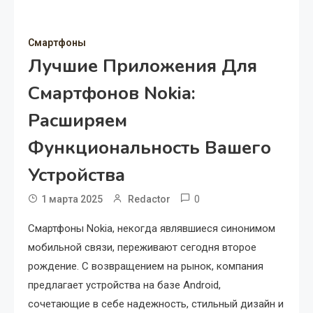
Смартфоны
Лучшие Приложения Для
Смартфонов Nokia:
Расширяем
Функциональность Вашего
Устройства
0
1 марта 2025
Redactor
Смартфоны Nokia, некогда являвшиеся синонимом
мобильной связи, переживают сегодня второе
рождение. С возвращением на рынок, компания
предлагает устройства на базе Android,
сочетающие в себе надежность, стильный дизайн и