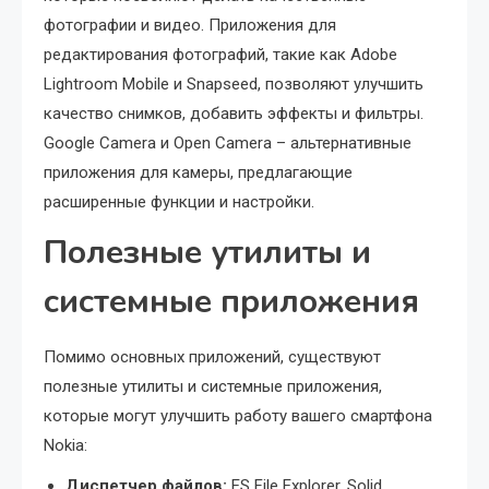
фотографии и видео. Приложения для
редактирования фотографий, такие как Adobe
Lightroom Mobile и Snapseed, позволяют улучшить
качество снимков, добавить эффекты и фильтры.
Google Camera и Open Camera – альтернативные
приложения для камеры, предлагающие
расширенные функции и настройки.
Полезные утилиты и
системные приложения
Помимо основных приложений, существуют
полезные утилиты и системные приложения,
которые могут улучшить работу вашего смартфона
Nokia:
Диспетчер файлов:
ES File Explorer, Solid