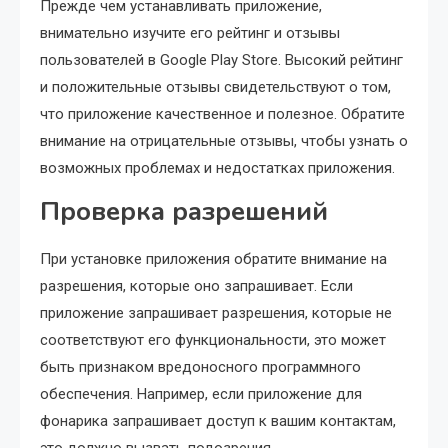
Прежде чем устанавливать приложение,
внимательно изучите его рейтинг и отзывы
пользователей в Google Play Store. Высокий рейтинг
и положительные отзывы свидетельствуют о том,
что приложение качественное и полезное. Обратите
внимание на отрицательные отзывы, чтобы узнать о
возможных проблемах и недостатках приложения.
Проверка разрешений
При установке приложения обратите внимание на
разрешения, которые оно запрашивает. Если
приложение запрашивает разрешения, которые не
соответствуют его функциональности, это может
быть признаком вредоносного программного
обеспечения. Например, если приложение для
фонарика запрашивает доступ к вашим контактам,