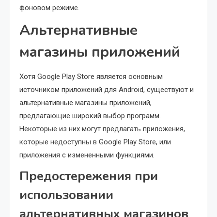
фоновом режиме.
Альтернативные
магазины приложений
Хотя Google Play Store является основным
источником приложений для Android, существуют и
альтернативные магазины приложений,
предлагающие широкий выбор программ.
Некоторые из них могут предлагать приложения,
которые недоступны в Google Play Store, или
приложения с измененными функциями.
Предостережения при
использовании
альтернативных магазинов