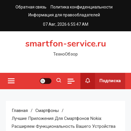
Перейти
Обратная связь
Политика конфиденциальности
к
Информация для правообладателей
содержимому
07 Авг, 2026
6:55:48 AM
smartfon-service.ru
ТехноОбзор
Подписка
Главная
Смартфоны
Лучшие Приложения Для Смартфонов Nokia:
Расширяем Функциональность Вашего Устройства