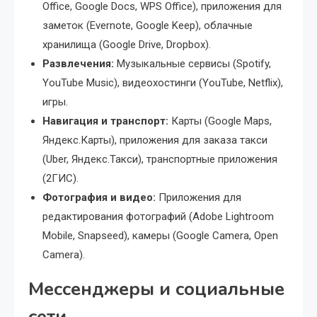
Office, Google Docs, WPS Office), приложения для
заметок (Evernote, Google Keep), облачные
хранилища (Google Drive, Dropbox).
Развлечения:
Музыкальные сервисы (Spotify,
YouTube Music), видеохостинги (YouTube, Netflix),
игры.
Навигация и транспорт:
Карты (Google Maps,
Яндекс.Карты), приложения для заказа такси
(Uber, Яндекс.Такси), транспортные приложения
(2ГИС).
Фотография и видео:
Приложения для
редактирования фотографий (Adobe Lightroom
Mobile, Snapseed), камеры (Google Camera, Open
Camera).
Мессенджеры и социальные
сети