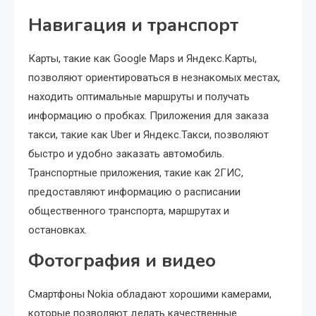
Навигация и транспорт
Карты, такие как Google Maps и Яндекс.Карты,
позволяют ориентироваться в незнакомых местах,
находить оптимальные маршруты и получать
информацию о пробках. Приложения для заказа
такси, такие как Uber и Яндекс.Такси, позволяют
быстро и удобно заказать автомобиль.
Транспортные приложения, такие как 2ГИС,
предоставляют информацию о расписании
общественного транспорта, маршрутах и
остановках.
Фотография и видео
Смартфоны Nokia обладают хорошими камерами,
которые позволяют делать качественные