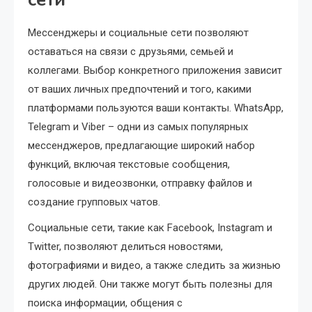
Мессенджеры и социальные сети позволяют
оставаться на связи с друзьями, семьей и
коллегами. Выбор конкретного приложения зависит
от ваших личных предпочтений и того, какими
платформами пользуются ваши контакты. WhatsApp,
Telegram и Viber – одни из самых популярных
мессенджеров, предлагающие широкий набор
функций, включая текстовые сообщения,
голосовые и видеозвонки, отправку файлов и
создание групповых чатов.
Социальные сети, такие как Facebook, Instagram и
Twitter, позволяют делиться новостями,
фотографиями и видео, а также следить за жизнью
других людей. Они также могут быть полезны для
поиска информации, общения с