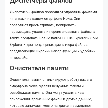
Диспетчеры файлов
Диспетчеры файлов позволяют управлять файлами
и папками на вашем смартфоне Nokia. Они
позволяют просматривать, копировать,
перемещать, удалять и переименовывать файлы, а
также создавать новые папки. ES File Explorer и Solid
Explorer – два популярных диспетчера файлов,
предлагающие широкий набор функций и удобный
интерфейс.
Очистители памяти
Очистители памяти оптимизируют работу вашего
смартфона Nokia, удаляя ненужные файлы и
освобождая память. Они могут удалить кэш
приложений, временные файлы и другие данные,
которые занимают место на диске и замедляют