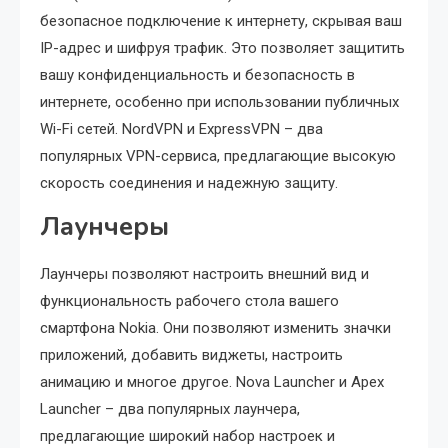
безопасное подключение к интернету, скрывая ваш
IP-адрес и шифруя трафик. Это позволяет защитить
вашу конфиденциальность и безопасность в
интернете, особенно при использовании публичных
Wi-Fi сетей. NordVPN и ExpressVPN – два
популярных VPN-сервиса, предлагающие высокую
скорость соединения и надежную защиту.
Лаунчеры
Лаунчеры позволяют настроить внешний вид и
функциональность рабочего стола вашего
смартфона Nokia. Они позволяют изменить значки
приложений, добавить виджеты, настроить
анимацию и многое другое. Nova Launcher и Apex
Launcher – два популярных лаунчера,
предлагающие широкий набор настроек и