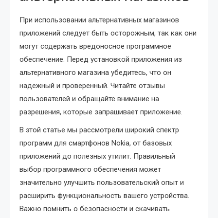
При использовании альтернативных магазинов
приложений следует быть осторожным, так как они
могут содержать вредоносное программное
обеспечение. Перед установкой приложения из
альтернативного магазина убедитесь, что он
надежный и проверенный. Читайте отзывы
пользователей и обращайте внимание на
разрешения, которые запрашивает приложение.
В этой статье мы рассмотрели широкий спектр
программ для смартфонов Nokia, от базовых
приложений до полезных утилит. Правильный
выбор программного обеспечения может
значительно улучшить пользовательский опыт и
расширить функциональность вашего устройства.
Важно помнить о безопасности и скачивать