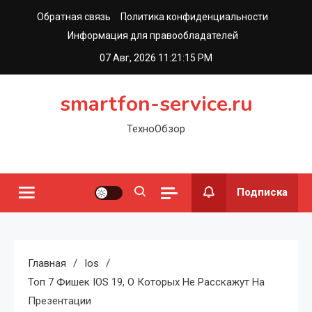
Перейти
Обратная связь
Политика конфиденциальности
к
Информация для правообладателей
содержимому
07 Авг, 2026
11:21:16 PM
smartfon-service.ru
ТехноОбзор
Подписка
Главная
Ios
Топ 7 Фишек IOS 19, О Которых Не Расскажут На
Презентации