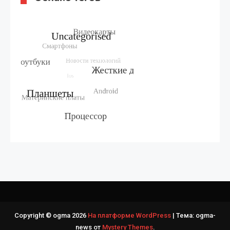
Copyright © ogma 2026
На платформе WordPress
|
Тема: ogma-
news от
Mystery Themes
.