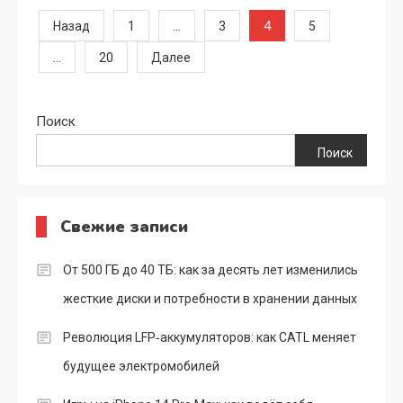
Пагинация
…
4
Назад
1
3
5
…
20
Далее
записей
Поиск
Поиск
Свежие записи
От 500 ГБ до 40 ТБ: как за десять лет изменились
жесткие диски и потребности в хранении данных
Революция LFP‑аккумуляторов: как CATL меняет
будущее электромобилей